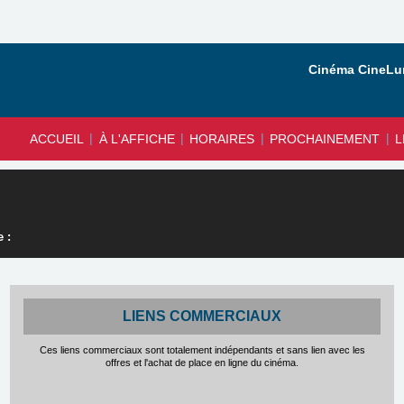
Cinéma CineLun
|
|
|
|
ACCUEIL
À L'AFFICHE
HORAIRES
PROCHAINEMENT
L
 :
LIENS COMMERCIAUX
Ces liens commerciaux sont totalement indépendants et sans lien avec les
offres et l'achat de place en ligne du cinéma.