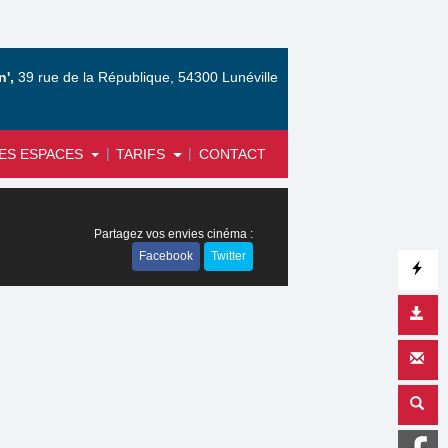
',
39 rue de la République, 54300 Lunéville
|
|
ES ESPACES
TARIFS
CONTACT
Partagez vos envies cinéma :
Facebook
Twitter