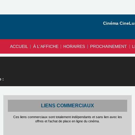
Cinéma CineLun
|
|
|
|
ACCUEIL
À L'AFFICHE
HORAIRES
PROCHAINEMENT
L
 :
LIENS COMMERCIAUX
Ces liens commerciaux sont totalement indépendants et sans lien avec les
offres et l'achat de place en ligne du cinéma.