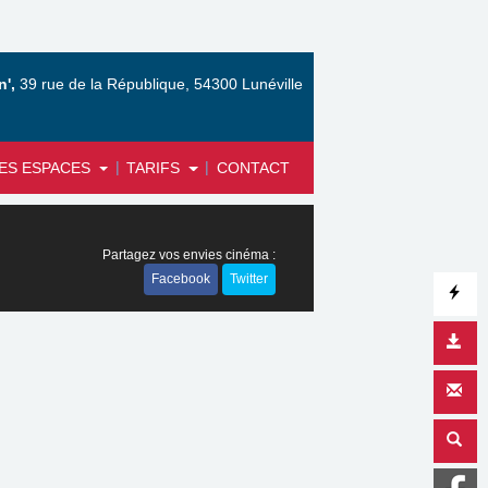
',
39 rue de la République, 54300 Lunéville
|
|
ES ESPACES
TARIFS
CONTACT
Partagez vos envies cinéma :
Facebook
Twitter