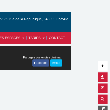
',
39 rue de la République, 54300 Lunéville
|
|
ES ESPACES
TARIFS
CONTACT
Partagez vos envies cinéma :
Facebook
Twitter