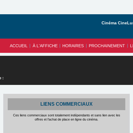
Cinéma CineLun
|
|
|
|
ACCUEIL
À L'AFFICHE
HORAIRES
PROCHAINEMENT
L
 :
LIENS COMMERCIAUX
Ces liens commerciaux sont totalement indépendants et sans lien avec les
offres et l'achat de place en ligne du cinéma.