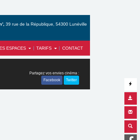
',
39 rue de la République, 54300 Lunéville
|
|
ES ESPACES
TARIFS
CONTACT
Partagez vos envies cinéma :
Facebook
Twitter