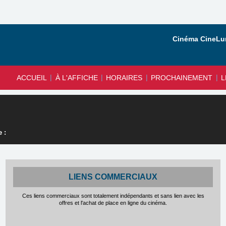
Cinéma CineLun
|
|
|
|
ACCUEIL
À L'AFFICHE
HORAIRES
PROCHAINEMENT
L
 :
LIENS COMMERCIAUX
Ces liens commerciaux sont totalement indépendants et sans lien avec les
offres et l'achat de place en ligne du cinéma.